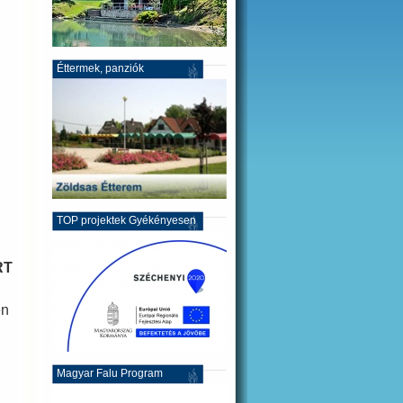
Éttermek, panziók
TOP projektek Gyékényesen
RT
en
Magyar Falu Program