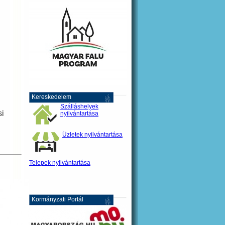
Kereskedelem
Szálláshelyek
si
nyilvántartása
Üzletek nyilvántartása
Telepek nyilvántartása
Kormányzati Portál