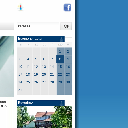
keresés:
Eseménynaptár
1
2
3
4
5
6
7
8
9
10
11
12
13
14
15
16
17
18
19
20
21
22
23
24
25
26
27
28
29
30
31
 and
Búvárbázis
n DESC