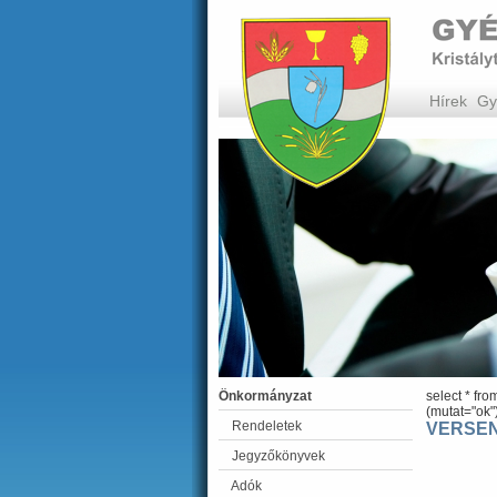
Hírek
Gy
Önkormányzat
select * fr
(mutat="ok"
Rendeletek
VERSE
Jegyzőkönyvek
Adók