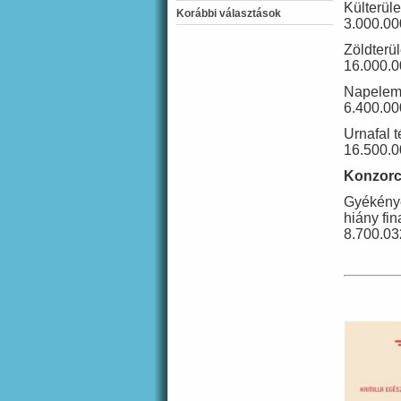
Külterül
Korábbi választások
3.000.000
Zöldterü
16.000.00
Napelem
6.400.000
Urnafal 
16.500.00
Konzorc
Gyékénye
hiány fi
8.700.032