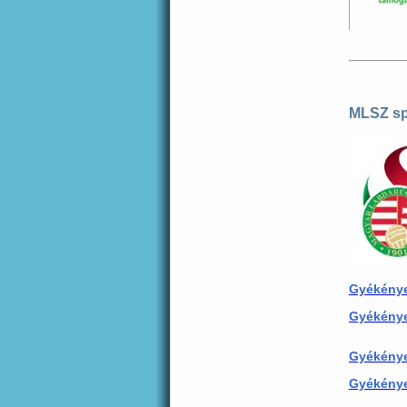
MLSZ spo
Gyékénye
Gyékénye
Gyékénye
Gyékénye