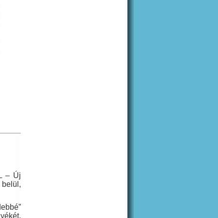
L – Új
belül,
debbé”
yékét,