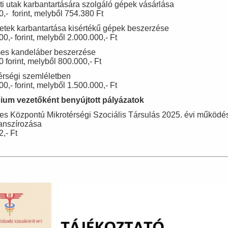
eti utak karbantartására szolgáló gépek vásárlása
,- forint, melyből 754.380 Ft
letek karbantartása kisértékű gépek beszerzése
0,- forint, melyből 2.000.000,- Ft
es kandeláber beszerzése
 forint, melyből 800.000,- Ft
térségi szemléletben
0,- forint, melyből 1.500.000,- Ft
ium vezetőként benyújtott pályázatok
s Központú Mikrotérségi Szociális Társulás 2025. évi működé
nanszírozása
,- Ft