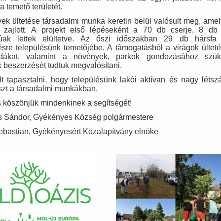
a temető területét.
ek ültetése társadalmi munka keretin belül valósult meg, amel
 zajlott. A projekt első lépéseként a 70 db cserje, 8 db
rúak lettek elültetve. Az őszi időszakban 29 db hársfa 
ésre településünk temetőjébe. A támogatásból a virágok ültet
ádákat, valamint a növények, parkok gondozásához szü
 beszerzését tudtuk megvalósítani.
t tapasztalni, hogy településünk lakói aktívan és nagy léts
észt a társadalmi munkákban.
s köszönjük mindenkinek a segítségét!
s Sándor, Gyékényes Község polgármestere
bastian, Gyékényesért Közalapítvány elnöke