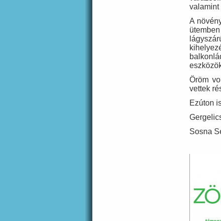
valamint 
A növény
ütemben
lágyszá
kihelyez
balkonl
eszközök
Öröm vol
vettek r
Ezúton i
Gergelic
Sosna Se