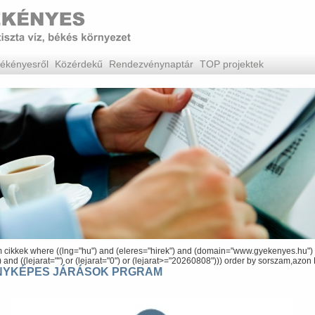
ékényesről
Közérdekű
Rendezvénynaptár
TOP projektek
om cikkek where ((lng="hu") and (eleres="hirek") and (domain="www.gyekenyes.hu")
) and ((lejarat="") or (lejarat="0") or (lejarat>="20260808"))) order by sorszam,azo
NYKÉPES JÁRÁSOK PRGRAM