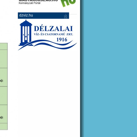
dzviz.hu