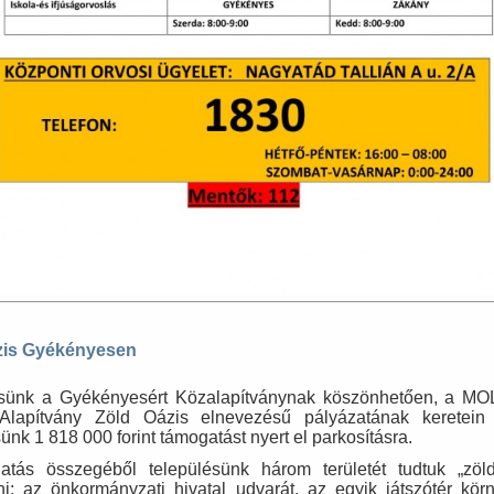
zis Gyékényesen
ésünk a Gyékényesért Közalapítványnak köszönhetően, a MO
Alapítvány Zöld Oázis elnevezésű pályázatának keretein 
ünk 1 818 000 forint támogatást nyert el parkosításra.
atás összegéből településünk három területét tudtuk „zöl
ni: az önkormányzati hivatal udvarát, az egyik játszótér körn