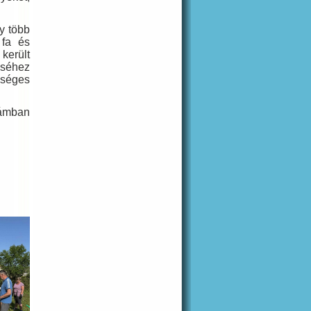
y több
 fa és
került
éséhez
kséges
zámban