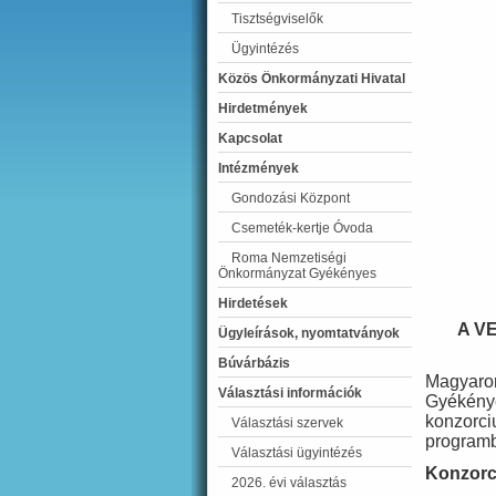
Tisztségviselők
Ügyintézés
Közös Önkormányzati Hivatal
Hirdetmények
Kapcsolat
Intézmények
Gondozási Központ
Csemeték-kertje Óvoda
Roma Nemzetiségi
Önkormányzat Gyékényes
Hirdetések
A V
Ügyleírások, nyomtatványok
Búvárbázis
Magyaro
Választási információk
Gyékénye
konzorci
Választási szervek
programb
Választási ügyintézés
Konzorci
2026. évi választás