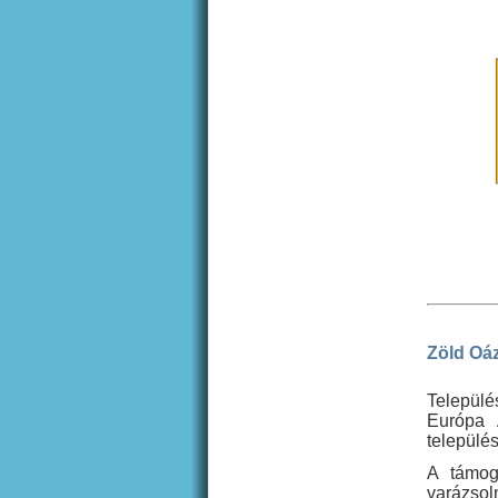
Zöld Oá
Települ
Európa 
település
A támog
varázsol