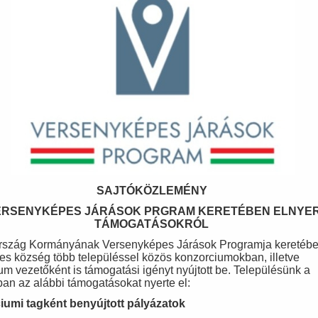
SAJTÓKÖZLEMÉNY
ERSENYKÉPES JÁRÁSOK PRGRAM KERETÉBEN ELNYE
TÁMOGATÁSOKRÓL
rszág Kormányának Versenyképes Járások Programja keretéb
s község több településsel közös konzorciumokban, illetve
um vezetőként is támogatási igényt nyújtott be. Településünk a
an az alábbi támogatásokat nyerte el:
umi tagként benyújtott pályázatok